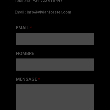
Teléfono :
+34 722 616 447
Email :
info@vivianforster.com
...
EMAIL
*
NOMBRE
MENSAGE
*